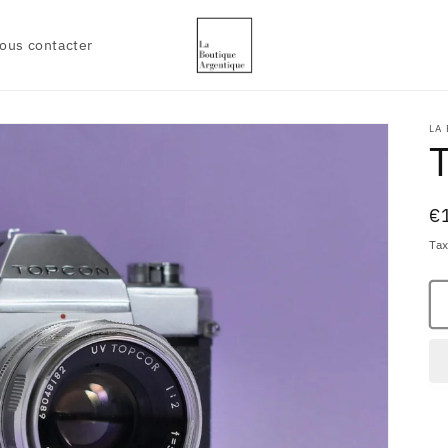
ous contacter
LA
Pr
€
h
Tax