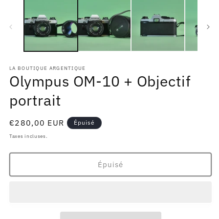
média
m
1
2
dans
d
une
u
fenêtre
f
modale
m
LA BOUTIQUE ARGENTIQUE
Olympus OM-10 + Objectif
portrait
Prix
€280,00 EUR
Épuisé
habituel
Taxes incluses.
Épuisé