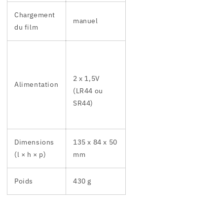
Chargement
manuel
du film
2 x 1,5V
Alimentation
(LR44 ou
SR44)
Dimensions
135 x 84 x 50
(l × h × p)
mm
Poids
430 g