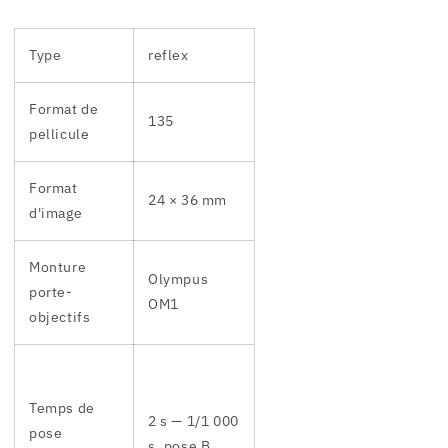
Type
reflex
Format de
135
pellicule
Format
24 × 36 mm
d'image
Monture
Olympus
porte-
OM1
objectifs
Temps de
2 s — 1/1 000
pose
s, pose B