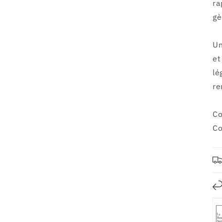
ra
gè
Un
et
lé
re
Co
Co