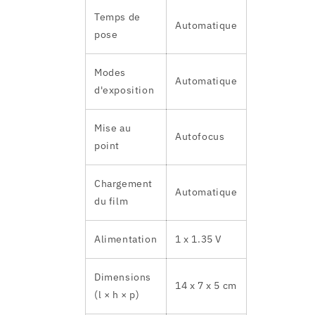
Temps de
Automatique
pose
Modes
Automatique
d'exposition
Mise au
Autofocus
point
Chargement
Automatique
du film
Alimentation
1 x 1.35 V
Dimensions
14 x 7 x 5 cm
(l × h × p)