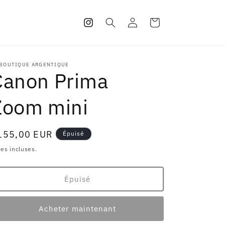
Connexion
Panier
Instagram
 BOUTIQUE ARGENTIQUE
Canon Prima
Zoom mini
ix
155,00 EUR
Épuisé
abituel
es incluses.
Épuisé
Acheter maintenant