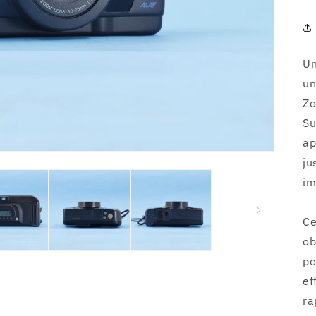
Un
un
Zo
Su
ap
ju
im
C
ob
po
ef
r