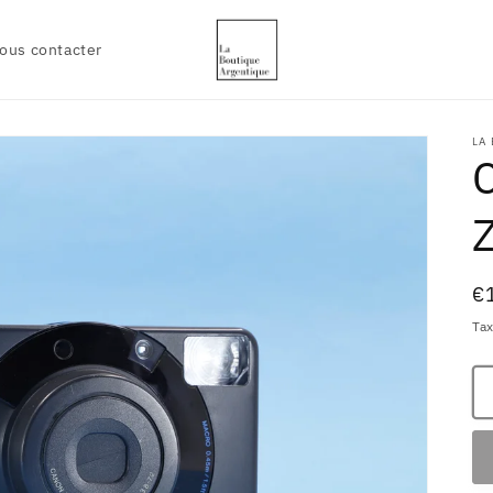
ous contacter
LA
Pr
€
h
Tax