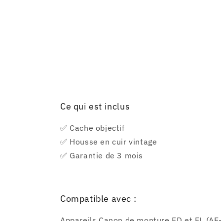
Ce qui est inclus
✅ Cache objectif
✅ Housse en cuir vintage
✅ Garantie de 3 mois
Compatible avec :
Appareils Canon de monture FD et FL (AE-1