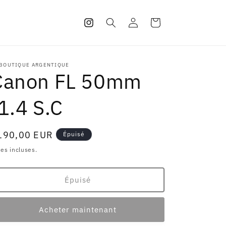
Connexion
Panier
Instagram
 BOUTIQUE ARGENTIQUE
Canon FL 50mm
1.4 S.C
ix
190,00 EUR
Épuisé
abituel
es incluses.
Épuisé
Acheter maintenant