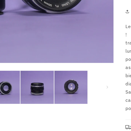
Le
!
tr
lu
po
as
b
di
Sa
ca
po